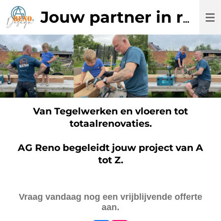
Ga
Jouw partner in renovatie & verbouwing
direct
naar
de
hoofdinhoud
Van Tegelwerken en vloeren tot
totaalrenovaties.
AG Reno begeleidt jouw project van A
tot Z.
Vraag vandaag nog een vrijblijvende offerte
aan.